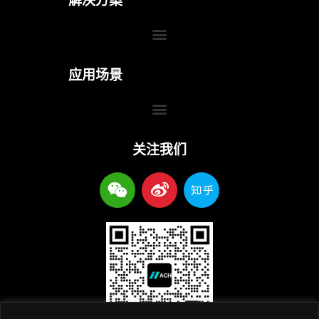
解决方案
Menu
应用场景
Menu
关注我们
W
W
Z
e
e
h
i
i
i
x
b
h
i
o
u
n