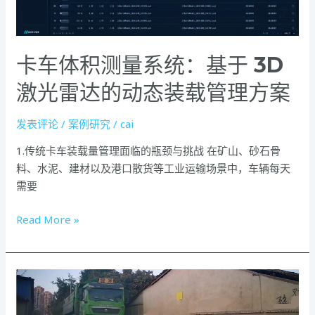
系
统：
基
卡车体积测量系统：基于 3D
于
3D
激光雷达的动态装载管理方案
激
光
发表评论
/
案例研究
/
cai
雷
1.传统卡车装载量管理面临的瓶颈与挑战 在矿山、砂石骨
达
料、水泥、建材以及港口散货等工业运输场景中，车辆每天
的
需要
动
态
Read More »
装
载
管
理
激
方
光
案
雷