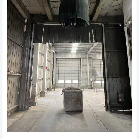
3D
米
视
卡
觉
车
系
车
统：
厢
精
准
识
别
卡
车
车
厢
拉
筋，
助
力
水