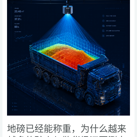
磅
已
经
能
称
重，
为
什
么
越
来
越
多
的
矿
山
地磅已经能称重，为什么越来
与
散