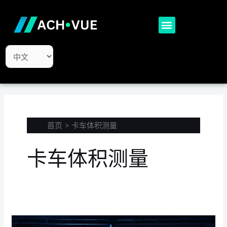
跳
至
Menu
内
容
选
择
语
言
首页
卡车体积测量
卡车体积测量
地