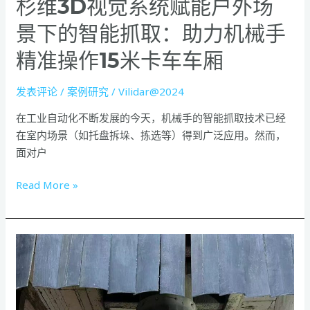
杉维3D视觉系统赋能户外场
场
景
景下的智能抓取：助力机械手
下
精准操作15米卡车车厢
的
智
能
发表评论
/
案例研究
/
Vilidar@2024
抓
在工业自动化不断发展的今天，机械手的智能抓取技术已经
取：
在室内场景（如托盘拆垛、拣选等）得到广泛应用。然而，
助
面对户
力
机
Read More »
械
手
精
杉
准
维
操
科
作
技
15