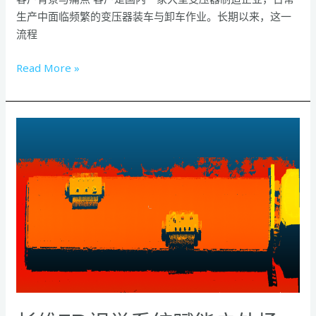
力
生产中面临频繁的变压器装车与卸车作业。长期以来，这一
变
流程
压
器
Read More »
全
自
动
杉
吊
维
装
3D
视
觉
系
统
赋
能
户
外