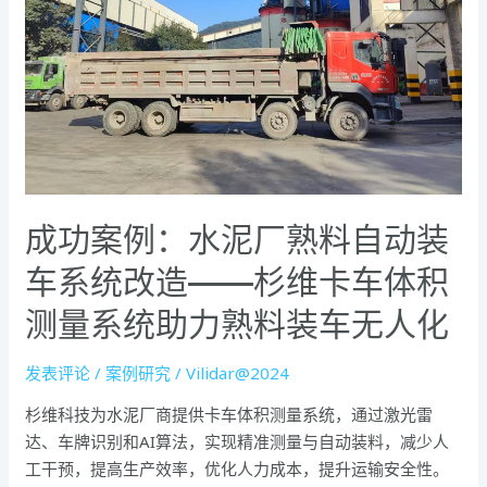
泥
厂
熟
料
自
动
装
车
成功案例：水泥厂熟料自动装
系
统
车系统改造——杉维卡车体积
改
造
测量系统助力熟料装车无人化
——
杉
发表评论
/
案例研究
/
Vilidar@2024
维
杉维科技为水泥厂商提供卡车体积测量系统，通过激光雷
卡
达、车牌识别和AI算法，实现精准测量与自动装料，减少人
车
工干预，提高生产效率，优化人力成本，提升运输安全性。
体