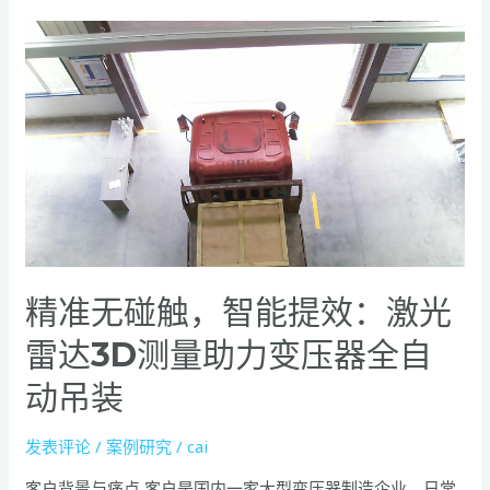
精
准
无
碰
触，
智
能
提
效：
激
精准无碰触，智能提效：激光
光
雷
雷达3D测量助力变压器全自
达
动吊装
3D
测
量
发表评论
/
案例研究
/
cai
助
客户背景与痛点 客户是国内一家大型变压器制造企业，日常