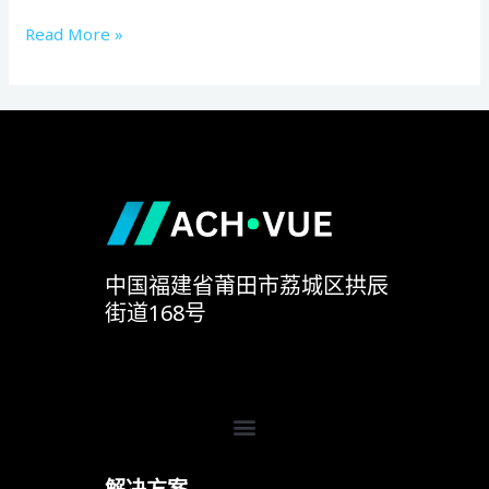
积
Read More »
测
量
系
统
助
力
熟
料
装
中国福建省莆田市荔城区拱辰
车
街道168号
无
人
化
Menu