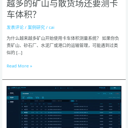
越多的矿山与散货场还要测卡
货
场
车体积？
还
要
发表评论
/
案例研究
/
cai
测
为什么越来越多矿山开始使用卡车体积测量系统？ 如果你负
卡
责矿山、砂石厂、水泥厂或港口的运输管理，可能遇到过类
车
似的 […]
体
积？
Read More »
卡
车
体
积
测
量