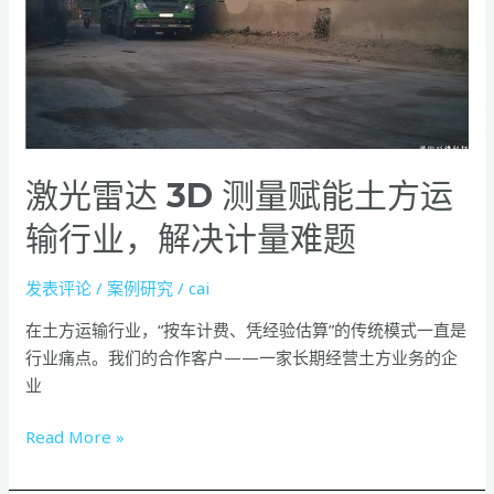
达
3D
测
量
赋
能
激光雷达 3D 测量赋能土方运
土
方
输行业，解决计量难题
运
输
发表评论
/
案例研究
/
cai
行
业，
在土方运输行业，“按车计费、凭经验估算”的传统模式一直是
解
行业痛点。我们的合作客户——一家长期经营土方业务的企
决
业
计
量
Read More »
难
题