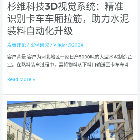
泥
杉维科技3D视觉系统：精准
装
识别卡车车厢拉筋，助力水泥
料
自
装料自动化升级
动
化
发表评论
/
案例研究
/
Vilidar@2024
升
级
客户背景 客户为河北地区一家日产5000吨的大型水泥制造企
业。在熟料装车过程中，需将物料从下料口输送至卡车车斗
Read More »
成
功
案
例：
水