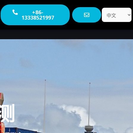
选
+86-
13338521997
择
语
言
测