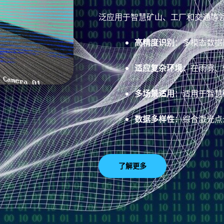
泛应用于智慧矿山、工厂和交通等
高精度识别
：多模态数据
适应复杂环境
：在雨雾、
多场景适用
：适用于智慧
数据多样性
：综合激光点
了解更多