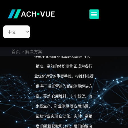
跳
至
Menu
内
3D 测量解决
容
选
方案
择
语
言
首页
解决方案
在数字化和智能化加速发展的时代，
精准、高效的体积测量 正成为各行
业优化运营的重要手段。杉维科技提
供 基于激光雷达的智能测量解决方
案，覆盖 仓库堆料、卡车载货、流
水线生产、矿业测量 等应用场景，
帮助企业实现 自动化、实时、高精
度 的数据获取和分析。我们的解决