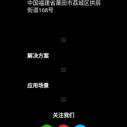
中国福建省莆田市荔城区拱辰
杉维科技的3D视觉技术在智慧交通领域提供创新解决方
街道168号
案。系统通过实时感知与分析实现车辆与行人监控、交通
流量优化和道路状态评估。凭借高度可靠的数据支持与快
速响应能力，为城市交通的高效、安全运行提供重要支
撑，加速智能交通生态的构建。
Menu
了解更多
解决方案
Menu
应用场景
Menu
关注我们