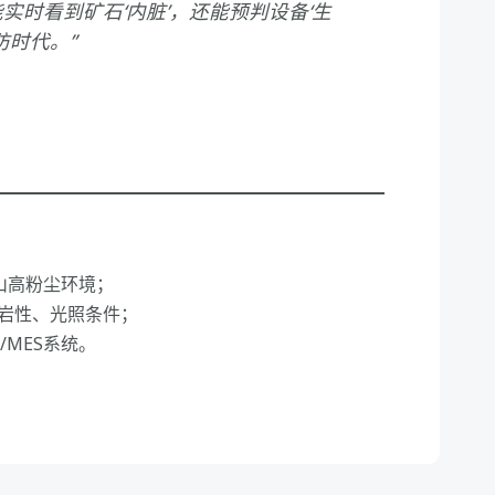
实时看到矿石‘内脏’，还能预判设备‘生
防时代。”
矿山高粉尘环境；
同岩性、光照条件；
/MES系统。