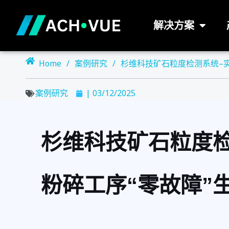
跳
至
解决方案
内
容
Home
/
案例研究
/
杉维科技矿石粒度检测系统–实
案例研究
|
03/12/2025
杉维科技矿石粒度检
粉碎工序“零故障”