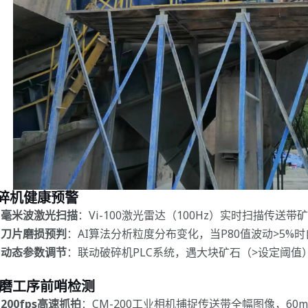
 粉碎机健康预警
毫米波激光扫描
：Vi-100激光雷达（100Hz）实时扫描传送
刀片磨损预判
：AI算法分析粒度分布变化，当P80值波动>5%
动态参数调节
：联动破碎机PLC系统，遇大块矿石（>设定阈值
 研磨工序前哨检测
200fps高速抓拍
：CM-200工业相机捕捉传送带全幅图像，60