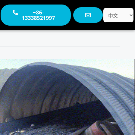
选
+86-
13338521997
择
语
言