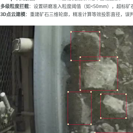
多级粒度拦截
：设置研磨准入粒度阈值（如<50mm），超标矿
3D点云建模
：重建矿石三维轮廓，精准计算等效投影直径，误判率