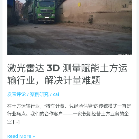
光
雷
达
3D
测
量
赋
能
激光雷达 3D 测量赋能土方运
土
方
输行业，解决计量难题
运
输
发表评论
/
案例研究
/
cai
行
业，
在土方运输行业，“按车计费、凭经验估算”的传统模式一直是
解
行业痛点。我们的合作客户——一家长期经营土方业务的企
决
业 […]
计
量
Read More »