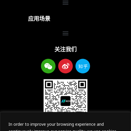
Menu
应用场景
Menu
关注我们
W
W
Z
e
e
h
i
i
i
x
b
h
i
o
u
n
In order to improve your browsing experience and