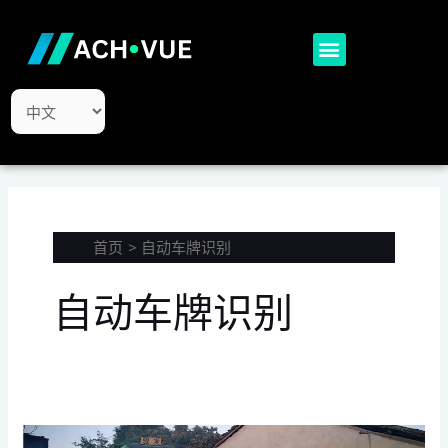
跳
至
Menu
内
容
选
择
语
言
首页
自动车牌识别
自动车牌识别
激