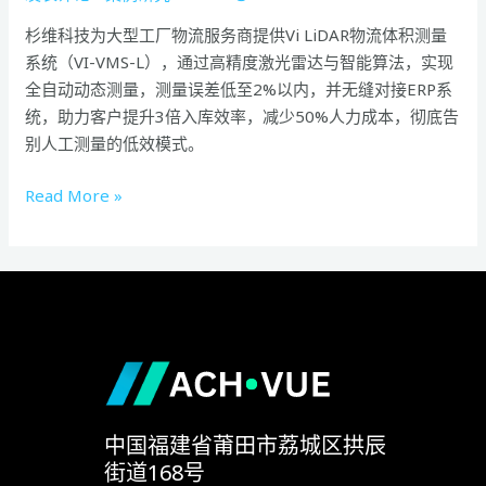
自
杉维科技为大型工厂物流服务商提供Vi LiDAR物流体积测量
动
系统（VI-VMS-L），通过高精度激光雷达与智能算法，实现
化
全自动动态测量，测量误差低至2%以内，并无缝对接ERP系
入
统，助力客户提升3倍入库效率，减少50%人力成本，彻底告
库
别人工测量的低效模式。
登
记
Read More »
中国福建省莆田市荔城区拱辰
街道168号