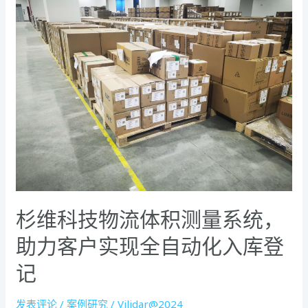
维
科
技
物
流
体
积
测
量
系
统，
助
杉维科技物流体积测量系统，
力
客
助力客户实现全自动化入库登
户
实
记
现
全
发表评论
/
案例研究
/
Vilidar@2024