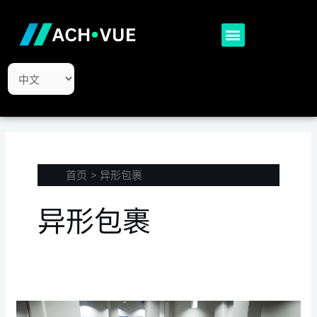
跳
至
Menu
内
容
选
择
语
言
首页
异形包裹
异形包裹
杉