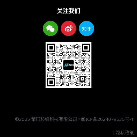
关注我们
W
W
Z
e
e
h
i
i
i
x
b
h
i
o
u
n
©2025 莆田杉维科技有限公司 •
闽ICP备2024079535号-1
|
隐私政策