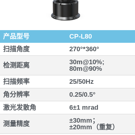
产品型号
CP-L80
扫描角度
270°*360°
30m@10%;
检测距离
80m@90%
扫描频率
25/50Hz
角分辨率
0.25/0.5°
激光发散角
6±1 mrad
±30mm；
测量精度
±20mm（重复）