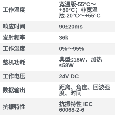
宽温版-55°C～
工作温度
+80°C；非宽温
版-20°C～+55°C
响应时间
90±20ms
发射频率
36k
工作湿度
0%～95%
典型≤18W，加热
整机功耗
≤58W
工作电压
24V DC
距离、角度、回波强
数据输出
度、时间
抗振特性 IEC
抗振特性
60068-2-6