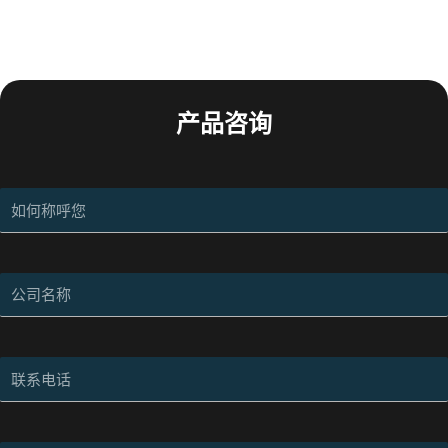
产品咨询
传送带体积测量
杉维科技的传送带体积测量方案基于激光雷达技术，实时
测量传送带上物料的体积，同时可选配工业相机实现粒度
监测，全面提升物料管理效率和精准度。
了解更多