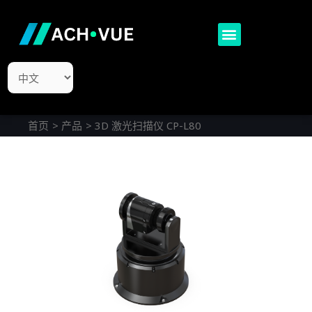
跳
至
Menu
内
容
选
择
语
言
首页
产品
3D 激光扫描仪 CP-L80