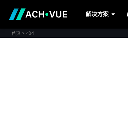
跳
至
解决方案
内
容
首页
404