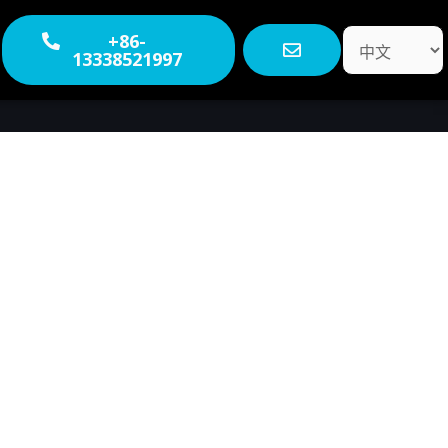
选
+86-
13338521997
择
语
言
4