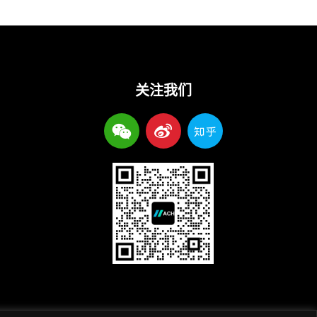
关注我们
W
W
Z
e
e
h
i
i
i
x
b
h
i
o
u
n